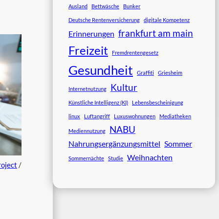
Ausland
Bettwäsche
Bunker
Deutsche Rentenversicherung
digitale Kompetenz
frankfurt am main
Erinnerungen
Freizeit
Fremdrentengesetz
Gesundheit
Graffiti
Griesheim
Kultur
Internetnutzung
Künstliche Intelligenz (KI)
Lebensbescheinigung
linux
Luftangriff
Luxuswohnungen
Mediatheken
NABU
Mediennutzung
Nahrungsergänzungsmittel
Sommer
Weihnachten
Sommernächte
Studie
oject
/