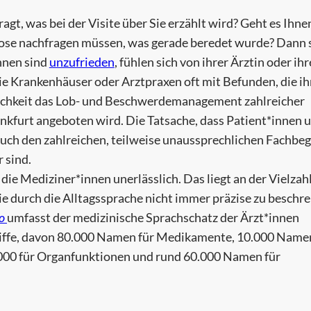
agt, was bei der Visite über Sie erzählt wird? Geht es Ihne
gnose nachfragen müssen, was gerade beredet wurde? Dann 
innen sind
unzufrieden
, fühlen sich von ihrer Ärztin oder ih
die Krankenhäuser oder Arztpraxen oft mit Befunden, die i
glichkeit das Lob- und Beschwerdemanagement zahlreicher
ankfurt angeboten wird. Die Tatsache, dass Patient*innen 
auch den zahlreichen, teilweise unaussprechlichen Fachbeg
 sind.
die Mediziner*innen unerlässlich. Das liegt an der Vielzah
e durch die Alltagssprache nicht immer präzise zu beschr
io
umfasst der medizinische Sprachschatz der Ärzt*innen
riffe, davon 80.000 Namen für Medikamente, 10.000 Name
000 für Organfunktionen und rund 60.000 Namen für