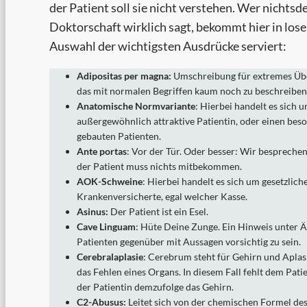
der Patient soll sie nicht verstehen. Wer nichtsd
Doktorschaft wirklich sagt, bekommt hier in lo
Auswahl der wichtigsten Ausdrücke serviert:
Adipositas per magna:
Umschreibung für extremes Üb
das mit normalen Begriffen kaum noch zu beschreiben 
Anatomische Normvariante
: Hierbei handelt es sich 
außergewöhnlich attraktive Patientin, oder einen bes
gebauten Patienten.
Ante portas
: Vor der Tür. Oder besser: Wir bespreche
der Patient muss nichts mitbekommen.
AOK-Schweine
: Hierbei handelt es sich um gesetzlich
Krankenversicherte, egal welcher Kasse.
Asinus:
Der Patient ist ein Esel.
Cave Linguam
: Hüte Deine Zunge. Ein Hinweis unter 
Patienten gegenüber mit Aussagen vorsichtig zu sein.
Cerebralaplasie
: Cerebrum steht für Gehirn und Aplas
das Fehlen eines Organs. In diesem Fall fehlt dem Pati
der Patientin demzufolge das Gehirn.
C2-Abusus:
Leitet sich von der chemischen Formel de