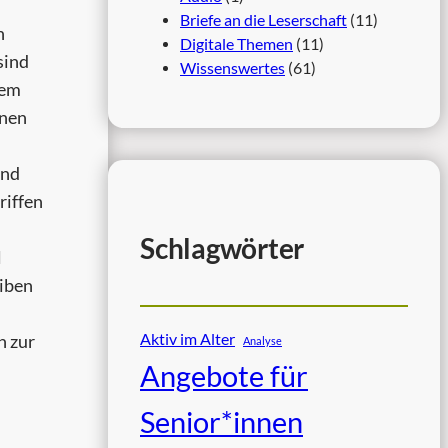
Briefe an die Leserschaft
(11)
n
Digitale Themen
(11)
sind
Wissenswertes
(61)
rem
hnen
und
riffen
Schlagwörter
l
eiben
Aktiv im Alter
n zur
Analyse
Angebote für
Senior*innen