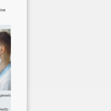
ine
 pexels
Heißt: