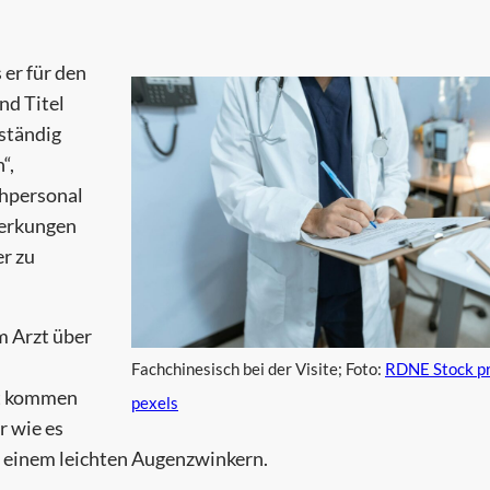
er für den
nd Titel
 ständig
“,
chpersonal
merkungen
er zu
m Arzt über
Fachchinesisch bei der Visite; Foto:
RDNE Stock pr
cht kommen
pexels
r wie es
 einem leichten Augenzwinkern.