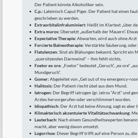
Der Patient könnte Alkoholiker sein.
C.p.:
Lateinisch Caput Piger. Der Patient hat einen faul
geschrieben zu werden.
Extraorbitalinfraluminiert
: Heißt im Klartext „über de
Extra muros:
Übersetzt „außerhalb der Mauern“. Etwas 
Expectative Therapie:
Abwarten, wird auch ohne Arzt 
Forcierte Balneotherapie
: Verstärkte Säuberung, oder
Flatulenzen
: Sind als Blähungen bekannt. Spricht ein 
„quersitzenden Darmwind“ – ihm fehlt nichts.
Foetor ex ore
: „Foetor“ bedeutet „Geruch“, „ex ore“ 
Mundgeruch“.
Gomer:
Abgeleitet von „Get out of my emergency-roo
Halitosis:
Der Patient riecht übel aus dem Mund.
Iatrogen:
Der Begriff iatrogen (gr. iatros “Arzt” und g
Arztes hervorgerufen oder verschlimmert wurden.
Idiopathisch:
Der Arzt hat keine Ahnung, sagt es aber li
Klimakterisch akzentuierte Vitalitätsschwankung
: Me
Lauterbach:
Nach einem Gesundheitsexperten benannte
macht, aber wenig davon umsetzt.
Logorrhoe
: Dieser Begriff trifft auf eine Person zu, di