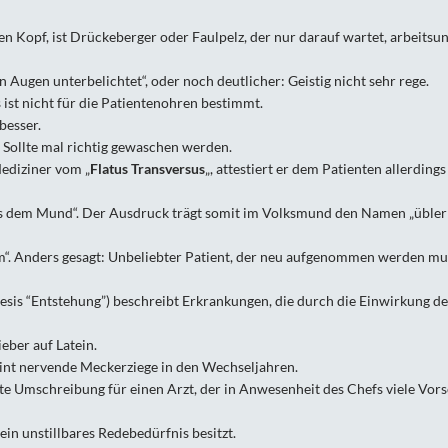
en Kopf, ist Drückeberger oder Faulpelz, der nur darauf wartet, arbeitsu
n Augen unterbelichtet“, oder noch deutlicher: Geistig nicht sehr rege.
ist nicht für die Patientenohren bestimmt.
besser.
: Sollte mal richtig gewaschen werden.
Mediziner vom „
Flatus Transversus
„, attestiert er dem Patienten allerdings
„aus dem Mund“. Der Ausdruck trägt somit im Volksmund den Namen „übler
m“. Anders gesagt: Unbeliebter Patient, der neu aufgenommen werden mu
enesis “Entstehung”) beschreibt Erkrankungen, die durch die Einwirkung de
eber auf Latein.
int nervende Meckerziege in den Wechseljahren.
 Umschreibung für einen Arzt, der in Anwesenheit des Chefs viele Vors
e ein unstillbares Redebedürfnis besitzt.