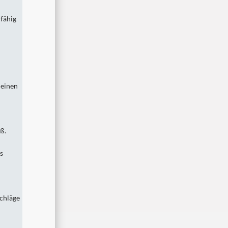
nfähig
 einen
ß.
s
chläge