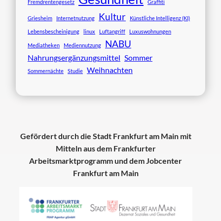
Fremdrentengesetz
Graffiti
Kultur
Griesheim
Internetnutzung
Künstliche Intelligenz (KI)
Lebensbescheinigung
linux
Luftangriff
Luxuswohnungen
NABU
Mediatheken
Mediennutzung
Nahrungsergänzungsmittel
Sommer
Weihnachten
Sommernächte
Studie
Gefördert durch die Stadt Frankfurt am Main mit
Mitteln aus dem Frankfurter
Arbeitsmarktprogramm und dem Jobcenter
Frankfurt am Main