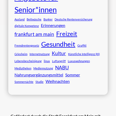
Senior*innen
Ausland
Bettwäsche
Bunker
Deutsche Rentenversicherung
Erinnerungen
digitale Kompetenz
Freizeit
frankfurt am main
Gesundheit
Fremdrentengesetz
Graffiti
Kultur
Griesheim
Internetnutzung
Künstliche Intelligenz (KI)
Lebensbescheinigung
linux
Luftangriff
Luxuswohnungen
NABU
Mediatheken
Mediennutzung
Nahrungsergänzungsmittel
Sommer
Weihnachten
Sommernächte
Studie
Gefördert durch die Stadt Frankfurt am Main mit