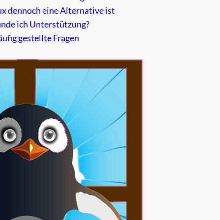
 dennoch eine Alternative ist
inde ich Unterstützung?
ufig gestellte Fragen