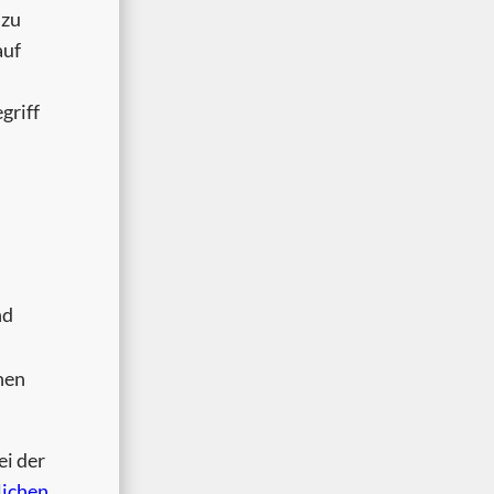
nzu
auf
griff
nd
nen
ei der
lichen