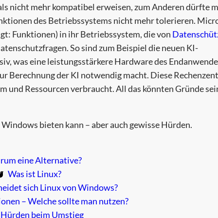
 als nicht mehr kompatibel erweisen, zum Anderen dürfte 
nktionen des Betriebssystems nicht mehr tolerieren. Micr
t: Funktionen) in ihr Betriebssystem, die von
Datenschüt
 Datenschutzfragen. So sind zum Beispiel die neuen KI-
siv, was eine leistungsstärkere Hardware des Endanwende
zur Berechnung der KI notwendig macht. Diese Rechenzen
m und Ressourcen verbraucht. All das könnten Gründe sei
ber Windows bieten kann – aber auch gewisse Hürden.
rum eine Alternative?
Was ist Linux?
heidet sich Linux von Windows?
ionen – Welche sollte man nutzen?
 Hürden beim Umstieg