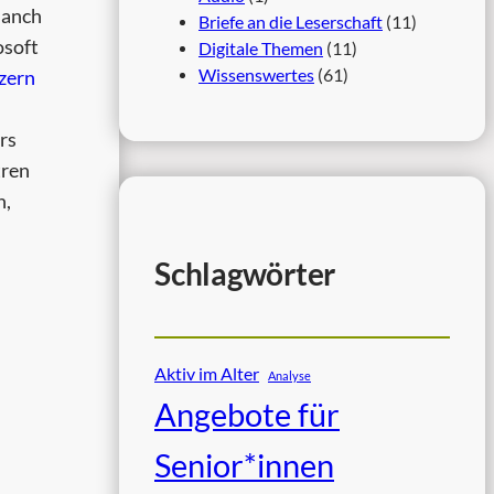
manch
Briefe an die Leserschaft
(11)
osoft
Digitale Themen
(11)
Wissenswertes
(61)
zern
rs
tren
n,
Schlagwörter
Aktiv im Alter
Analyse
Angebote für
Senior*innen