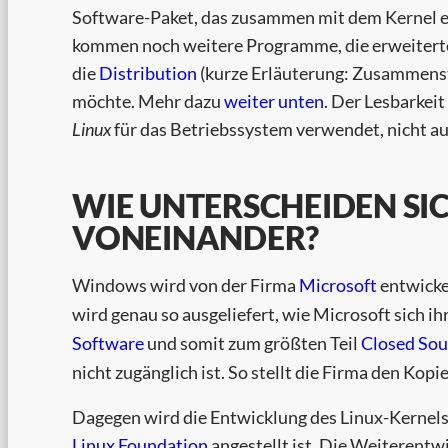
Software-Paket, das zusammen mit dem Kernel ei
kommen noch weitere Programme, die erweiterte 
die
Distribution
(kurze Erläuterung: Zusammens
möchte. Mehr dazu
weiter unten
. Der Lesbarkeit
Linux
für das Betriebssystem verwendet, nicht aus
WIE UNTERSCHEIDEN S
VONEINANDER?
Windows wird von der Firma
Microsoft
entwickel
wird genau so ausgeliefert, wie Microsoft sich i
Software
und somit zum größten Teil
Closed Sou
nicht zugänglich ist. So stellt die Firma den Kop
Dagegen wird die Entwicklung des Linux-Kernel
Linux Foundation
angestellt ist. Die Weiterent