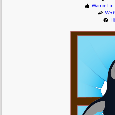
Warum Linux
Wo f
Hä