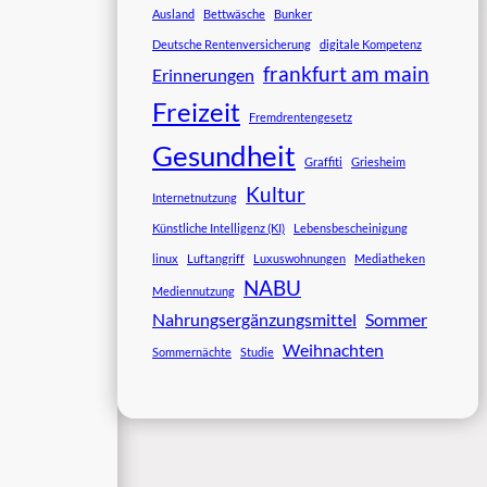
Ausland
Bettwäsche
Bunker
Deutsche Rentenversicherung
digitale Kompetenz
frankfurt am main
Erinnerungen
Freizeit
Fremdrentengesetz
Gesundheit
Graffiti
Griesheim
Kultur
Internetnutzung
Künstliche Intelligenz (KI)
Lebensbescheinigung
linux
Luftangriff
Luxuswohnungen
Mediatheken
NABU
Mediennutzung
Nahrungsergänzungsmittel
Sommer
Weihnachten
Sommernächte
Studie