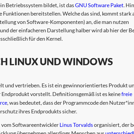
n Betriebssystem bildet, ist das
GNU Software Paket
. Hi
Funktionen bereitstellen. Welche das sind, kommt stark 
tellung von Software-Komponenten) an, die man nutzen
 und der einfacheren Darstellung halber wird ab hier der Be
schließlich für den Kernel.
ICH LINUX UND WINDOWS
t und vertrieben. Es ist ein gewinnorientiertes Produkt u
ist es keine
freie
hr Endprodukt vorstellt. Definitionsgemäß
rce
, was bedeutet, dass der Programmcode den Nutzer*in
ierschutz ihres Endprodukts sicher.
s vom Softwareentwickler
Linus Torvalds
organisiert, der b
wicklung übernehmen allerdings Menschen aus
unterschied