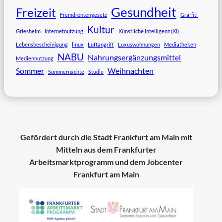
Gesundheit
Freizeit
Fremdrentengesetz
Graffiti
Kultur
Griesheim
Internetnutzung
Künstliche Intelligenz (KI)
Lebensbescheinigung
linux
Luftangriff
Luxuswohnungen
Mediatheken
NABU
Nahrungsergänzungsmittel
Mediennutzung
Sommer
Weihnachten
Sommernächte
Studie
Gefördert durch die Stadt Frankfurt am Main mit
Mitteln aus dem Frankfurter
Arbeitsmarktprogramm und dem Jobcenter
Frankfurt am Main