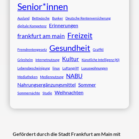
Senior*innen
Ausland
Bettwäsche
Bunker
Deutsche Rentenversicherung
Erinnerungen
digitale Kompetenz
Freizeit
frankfurt am main
Gesundheit
Fremdrentengesetz
Graffiti
Kultur
Griesheim
Internetnutzung
Künstliche Intelligenz (KI)
Lebensbescheinigung
linux
Luftangriff
Luxuswohnungen
NABU
Mediatheken
Mediennutzung
Nahrungsergänzungsmittel
Sommer
Weihnachten
Sommernächte
Studie
Gefördert durch die Stadt Frankfurt am Main mit