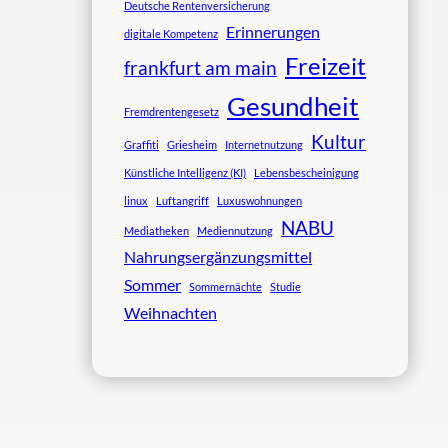
Deutsche Rentenversicherung
Erinnerungen
digitale Kompetenz
Freizeit
frankfurt am main
Gesundheit
Fremdrentengesetz
Kultur
Graffiti
Griesheim
Internetnutzung
Künstliche Intelligenz (KI)
Lebensbescheinigung
linux
Luftangriff
Luxuswohnungen
NABU
Mediatheken
Mediennutzung
Nahrungsergänzungsmittel
Sommer
Sommernächte
Studie
Weihnachten