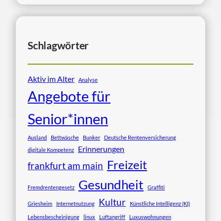
Schlagwörter
Aktiv im Alter
Analyse
Angebote für
Senior*innen
Ausland
Bettwäsche
Bunker
Deutsche Rentenversicherung
Erinnerungen
digitale Kompetenz
Freizeit
frankfurt am main
Gesundheit
Fremdrentengesetz
Graffiti
Kultur
Griesheim
Internetnutzung
Künstliche Intelligenz (KI)
Lebensbescheinigung
linux
Luftangriff
Luxuswohnungen