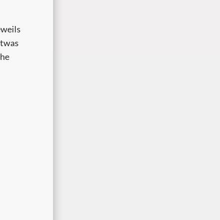
eweils
etwas
che