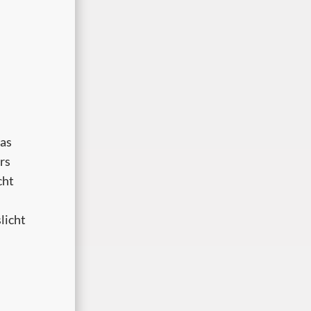
as
rs
cht
licht