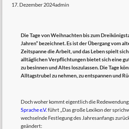
17. Dezember 2024
admin
Die Tage von Weihnachten bis zum Dreikönigstag
Jahren“ bezeichnet. Es ist der Übergang vom alt
Zeitspanne die Arbeit, und das Leben spielt si
alltäglichen Verpflichtungen bietet sich eine g
zu besinnen und Altes loszulassen. Die Tage k
Alltagstrubel zu nehmen, zu entspannen und Rü
Doch woher kommt eigentlich die Redewendun
Sprache e.V.
führt „Das große Lexikon der sprich
wechselnde Festlegung des Jahresanfangs zurück.
geändert: