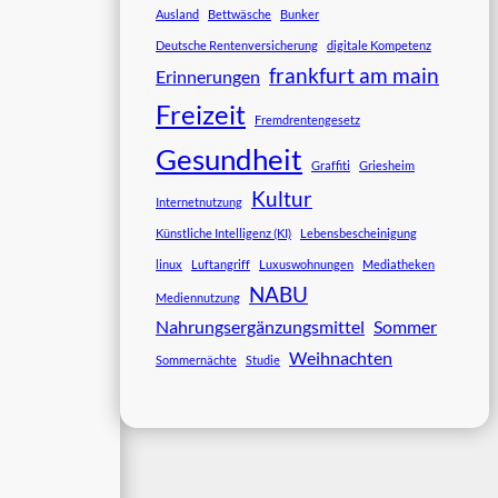
Ausland
Bettwäsche
Bunker
Deutsche Rentenversicherung
digitale Kompetenz
frankfurt am main
Erinnerungen
Freizeit
Fremdrentengesetz
Gesundheit
Graffiti
Griesheim
Kultur
Internetnutzung
Künstliche Intelligenz (KI)
Lebensbescheinigung
linux
Luftangriff
Luxuswohnungen
Mediatheken
NABU
Mediennutzung
Nahrungsergänzungsmittel
Sommer
Weihnachten
Sommernächte
Studie