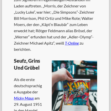
Laden auftreten. „Morris, der Zeichner von
„Lucky Luke“, war hier; „Die Simpsons“-Zeichner
Bill Morrison, Phil Ortiz und Mike Rote; Walter
Moers, der den „Käpt’n Blaubär“ zum Leben
erweckt hat; Rötger Feldmann alias Brösel, der
„Werner“ erfunden hat und der „Adler-Olymp“-
Zeichner Michael Apitz“, weiß
T-Online
zu
berichten.
Seufz, Grins
Und Grübel
Als die erste
deutschsprachig
e Ausgabe der
Micky Maus
am
29. August 1951
in den Handel