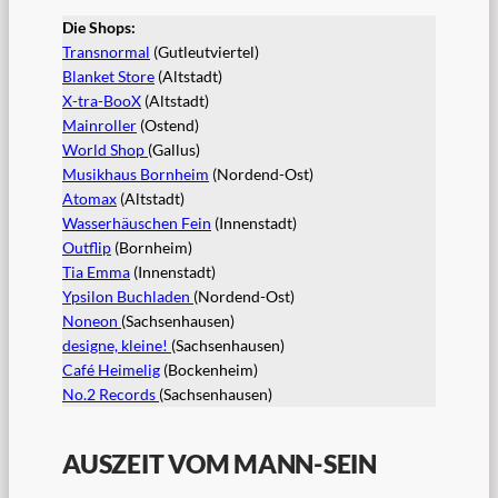
Die Shops:
Transnormal
(Gutleutviertel)
Blanke
t Store
(Altstadt)
X-tra-BooX
(Altstadt)
Mainroller
(Ostend)
World Shop
(Gallus)
Musikhaus Bornheim
(Nordend-Ost)
Atomax
(Altstadt)
Wasserhäuschen Fein
(Innenstadt)
Outflip
(Bornheim)
Tia Emma
(Innenstadt)
Ypsilon Buchladen
(Nordend-Ost)
Noneon
(Sachsenhausen)
designe, kleine!
(Sachsenhausen)
Café Heimelig
(Bockenheim)
No.2 Records
(Sachsenhausen)
AUSZEIT VOM MANN-SEIN