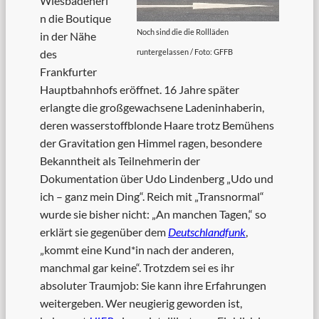
Wiesbadeneri
n die Boutique
Noch sind die die Rollläden
in der Nähe
runtergelassen / Foto: GFFB
des
Frankfurter
Hauptbahnhofs eröffnet. 16 Jahre später
erlangte die großgewachsene Ladeninhaberin,
deren wasserstoffblonde Haare trotz Bemühens
der Gravitation gen Himmel ragen, besondere
Bekanntheit als Teilnehmerin der
Dokumentation über Udo Lindenberg „Udo und
ich – ganz mein Ding“. Reich mit „Transnormal“
wurde sie bisher nicht: „An manchen Tagen,“ so
erklärt sie gegenüber dem
Deutschlandfunk
,
„kommt eine Kund*in nach der anderen,
manchmal gar keine“. Trotzdem sei es ihr
absoluter Traumjob: Sie kann ihre Erfahrungen
weitergeben. Wer neugierig geworden ist,