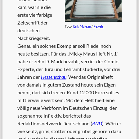
kam, war sie die
erste vierfarbige
Zeitschrift der
Foto:
Erik Mclean
/
Pexels
deutschen
Nachkriegszeit.
Genau ein solches Exemplar soll Riedel noch
heute besitzen. Für das „Micky Maus Heft Nr. 1“
habe er zehn D-Mark bezahlt, verriet der Comic-
Experte, der Jura und Lehramt studierte, vor drei
Jahren der
Hessenschau
. Wer das Originalheft
von damals in gutem Zustand heute sein Eigen
nennt, darf sich freuen. Rund 12.000 Euro soll es
mittlerweile wert sein. Mit dem Heft hielt eine
völlig neue Verbform im Deutschen Einzug: der
sogenannte Inflektiv, berichtet das
Redaktionsnetzwerk Deutschland (
RND
). Wörter
wie seufz, grins, stotter oder grübel gehören dazu
und wurden in diesem Heft erst erschaffen.