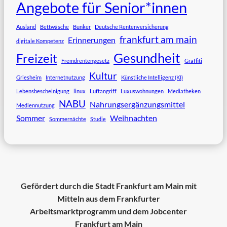
Angebote für Senior*innen
Ausland
Bettwäsche
Bunker
Deutsche Rentenversicherung
frankfurt am main
Erinnerungen
digitale Kompetenz
Gesundheit
Freizeit
Fremdrentengesetz
Graffiti
Kultur
Griesheim
Internetnutzung
Künstliche Intelligenz (KI)
Lebensbescheinigung
linux
Luftangriff
Luxuswohnungen
Mediatheken
NABU
Nahrungsergänzungsmittel
Mediennutzung
Sommer
Weihnachten
Sommernächte
Studie
Gefördert durch die Stadt Frankfurt am Main mit
Mitteln aus dem Frankfurter
Arbeitsmarktprogramm und dem Jobcenter
Frankfurt am Main