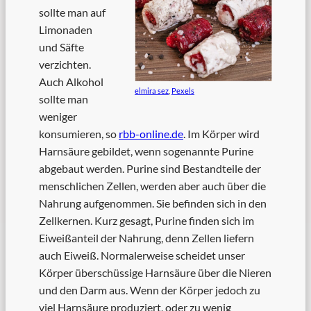
sollte man auf
Limonaden
und Säfte
verzichten.
Auch Alkohol
elmira sez
,
Pexels
sollte man
weniger
konsumieren, so
rbb-online.de
. Im Körper wird
Harnsäure gebildet, wenn sogenannte Purine
abgebaut werden. Purine sind Bestandteile der
menschlichen Zellen, werden aber auch über die
Nahrung aufgenommen. Sie befinden sich in den
Zellkernen. Kurz gesagt, Purine finden sich im
Eiweißanteil der Nahrung, denn Zellen liefern
auch Eiweiß. Normalerweise scheidet unser
Körper überschüssige Harnsäure über die Nieren
und den Darm aus. Wenn der Körper jedoch zu
viel Harnsäure produziert, oder zu wenig