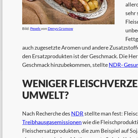
aller
sehr 
Flei
Bild:
Pexels
von
Denys Gromow
unbed
Fettg
auch zugesetzte Aromen und andere Zusatzstoffe
den Ersatzprodukten ist der Geschmack. Die Her
Geschmack hinzubekommen, stellte
NDR- Gesun
WENIGER FLEISCHVERZE
UMWELT?
Nach Recherche des
NDR
stellte man fest: Flei
Treibhausgasemissionen
wie die Fleischprodukti
Fleischersatzprodukten, die zum Beispiel auf So