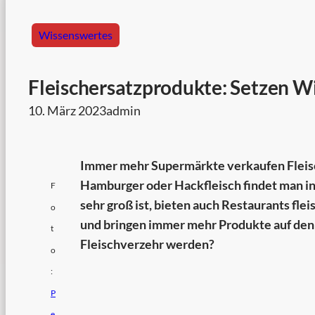
Wissenswertes
Fleischersatzprodukte: Setzen W
10. März 2023
admin
Immer mehr Supermärkte verkaufen Fleisc
Hamburger oder Hackfleisch findet man i
F
sehr groß ist, bieten auch Restaurants fl
o
und bringen immer mehr Produkte auf den 
t
Fleischverzehr werden?
o
:
P
e