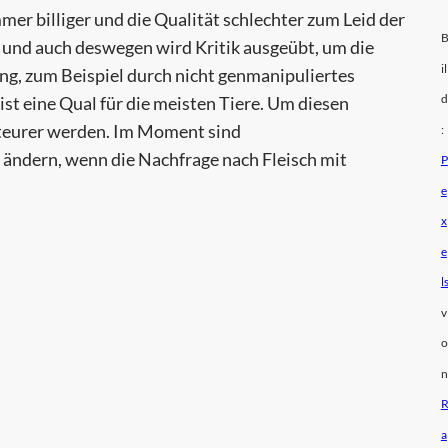
er billiger und die Qualität schlechter zum Leid der
r und auch deswegen wird Kritik ausgeübt, um die
il
ung, zum Beispiel durch nicht genmanipuliertes
d
ist eine Qual für die meisten Tiere. Um diesen
 teurer werden. Im Moment sind
:
h ändern, wenn die Nachfrage nach Fleisch mit
P
e
x
e
l
v
o
n
a