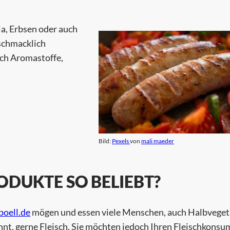
a, Erbsen oder auch
eschmacklich
auch Aromastoffe,
Bild:
Pexels
von
mali maeder
DUKTE SO BELIEBT?
boell.de
mögen und essen viele Menschen, auch Halbveget
nt, gerne Fleisch. Sie möchten jedoch Ihren Fleischkonsu