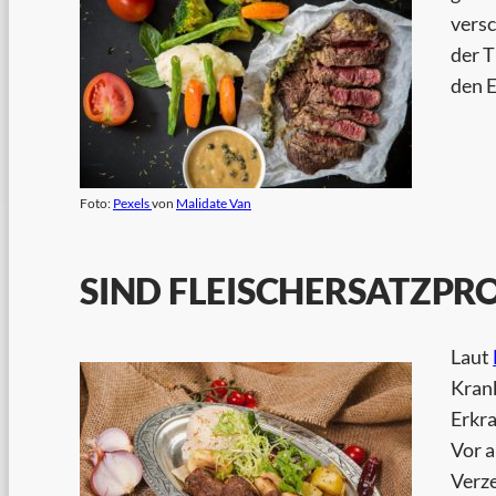
vers
der T
den 
Foto:
Pexels
von
Malidate Van
SIND FLEISCHERSATZPR
Laut
Kran
Erkra
Vor a
Verze