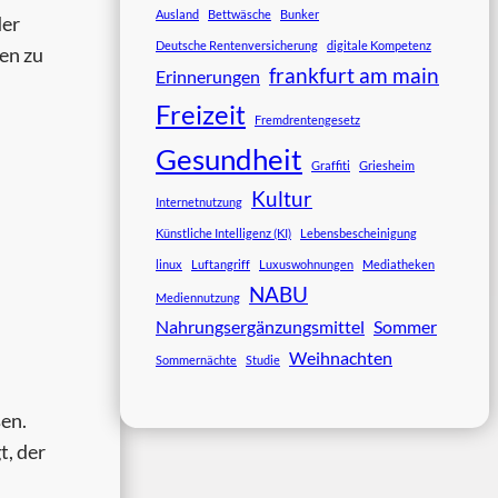
Ausland
Bettwäsche
Bunker
der
Deutsche Rentenversicherung
digitale Kompetenz
fen zu
frankfurt am main
Erinnerungen
Freizeit
Fremdrentengesetz
Gesundheit
Graffiti
Griesheim
Kultur
Internetnutzung
Künstliche Intelligenz (KI)
Lebensbescheinigung
linux
Luftangriff
Luxuswohnungen
Mediatheken
NABU
Mediennutzung
Nahrungsergänzungsmittel
Sommer
Weihnachten
Sommernächte
Studie
en.
t, der