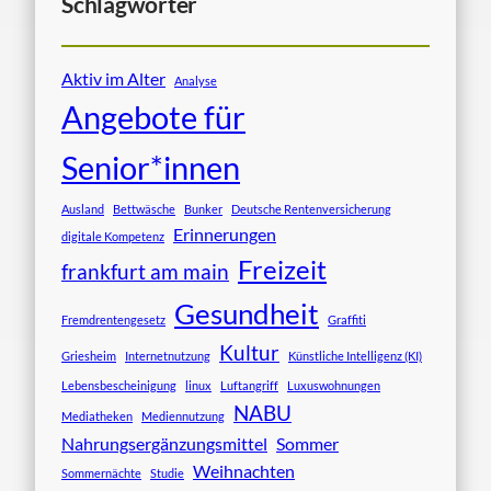
Schlagwörter
Aktiv im Alter
Analyse
Angebote für
Senior*innen
Ausland
Bettwäsche
Bunker
Deutsche Rentenversicherung
Erinnerungen
digitale Kompetenz
Freizeit
frankfurt am main
Gesundheit
Fremdrentengesetz
Graffiti
Kultur
Griesheim
Internetnutzung
Künstliche Intelligenz (KI)
Lebensbescheinigung
linux
Luftangriff
Luxuswohnungen
NABU
Mediatheken
Mediennutzung
Nahrungsergänzungsmittel
Sommer
Weihnachten
Sommernächte
Studie