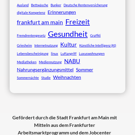
Ausland
Bettwäsche
Bunker
Deutsche Rentenversicherung
Erinnerungen
digitale Kompetenz
Freizeit
frankfurt am main
Gesundheit
Fremdrentengesetz
Graffiti
Kultur
Griesheim
Internetnutzung
Künstliche Intelligenz (KI)
Lebensbescheinigung
linux
Luftangriff
Luxuswohnungen
NABU
Mediatheken
Mediennutzung
Nahrungsergänzungsmittel
Sommer
Weihnachten
Sommernächte
Studie
Gefördert durch die Stadt Frankfurt am Main mit
Mitteln aus dem Frankfurter
Arbeitsmarktprogramm und dem Jobcenter