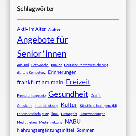
Schlagwörter
Aktiv im Alter
Analyse
Angebote für
Senior*innen
Ausland
Bettwäsche
Bunker
Deutsche Rentenversicherung
Erinnerungen
digitale Kompetenz
Freizeit
frankfurt am main
Gesundheit
Fremdrentengesetz
Graffiti
Kultur
Griesheim
Internetnutzung
Künstliche Intelligenz (KI)
Lebensbescheinigung
linux
Luftangriff
Luxuswohnungen
NABU
Mediatheken
Mediennutzung
Nahrungsergänzungsmittel
Sommer