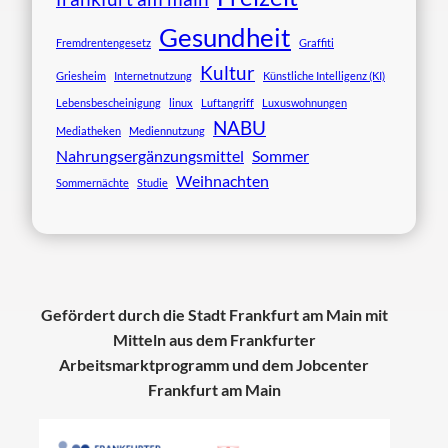
Gesundheit
Fremdrentengesetz
Graffiti
Kultur
Griesheim
Internetnutzung
Künstliche Intelligenz (KI)
Lebensbescheinigung
linux
Luftangriff
Luxuswohnungen
NABU
Mediatheken
Mediennutzung
Nahrungsergänzungsmittel
Sommer
Weihnachten
Sommernächte
Studie
Gefördert durch die Stadt Frankfurt am Main mit
Mitteln aus dem Frankfurter
Arbeitsmarktprogramm und dem Jobcenter
Frankfurt am Main