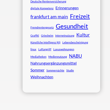
Deutsche Rentenversicherung
Erinnerungen
digitale Kompetenz
Freizeit
frankfurt am main
Gesundheit
Fremdrentengesetz
Kultur
Graffiti
Griesheim
Internetnutzung
Künstliche Intelligenz (KI)
Lebensbescheinigung
linux
Luftangriff
Luxuswohnungen
NABU
Mediatheken
Mediennutzung
Nahrungsergänzungsmittel
Sommer
Sommernächte
Studie
Weihnachten