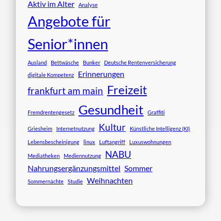
Aktiv im Alter
Analyse
Angebote für
Senior*innen
Ausland
Bettwäsche
Bunker
Deutsche Rentenversicherung
Erinnerungen
digitale Kompetenz
Freizeit
frankfurt am main
Gesundheit
Fremdrentengesetz
Graffiti
Kultur
Griesheim
Internetnutzung
Künstliche Intelligenz (KI)
Lebensbescheinigung
linux
Luftangriff
Luxuswohnungen
NABU
Mediatheken
Mediennutzung
Nahrungsergänzungsmittel
Sommer
Weihnachten
Sommernächte
Studie