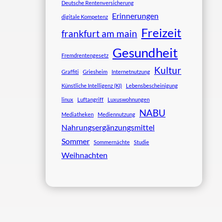
Deutsche Rentenversicherung
Erinnerungen
digitale Kompetenz
Freizeit
frankfurt am main
Gesundheit
Fremdrentengesetz
Kultur
Graffiti
Griesheim
Internetnutzung
Künstliche Intelligenz (KI)
Lebensbescheinigung
linux
Luftangriff
Luxuswohnungen
NABU
Mediatheken
Mediennutzung
Nahrungsergänzungsmittel
Sommer
Sommernächte
Studie
Weihnachten