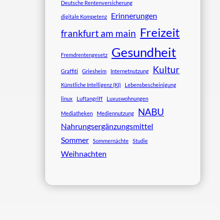
Deutsche Rentenversicherung
Erinnerungen
digitale Kompetenz
Freizeit
frankfurt am main
Gesundheit
Fremdrentengesetz
Kultur
Graffiti
Griesheim
Internetnutzung
Künstliche Intelligenz (KI)
Lebensbescheinigung
linux
Luftangriff
Luxuswohnungen
NABU
Mediatheken
Mediennutzung
Nahrungsergänzungsmittel
Sommer
Sommernächte
Studie
Weihnachten