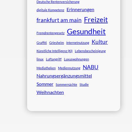
Deutsche Rentenversicherung
Erinnerungen
digitale Kompetenz
Freizeit
frankfurt am main
Gesundheit
Fremdrentengesetz
Kultur
Graffiti
Griesheim
Internetnutzung
Künstliche Intelligenz (KI)
Lebensbescheinigung
linux
Luftangriff
Luxuswohnungen
NABU
Mediatheken
Mediennutzung
Nahrungsergänzungsmittel
Sommer
Sommernächte
Studie
Weihnachten