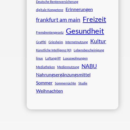
Deutsche Rentenversicherung
Erinnerungen
digitale Kompetenz
Freizeit
frankfurt am main
Gesundheit
Fremdrentengesetz
Kultur
Graffiti
Griesheim
Internetnutzung
Künstliche Intelligenz (KI)
Lebensbescheinigung
linux
Luftangriff
Luxuswohnungen
NABU
Mediatheken
Mediennutzung
Nahrungsergänzungsmittel
Sommer
Sommernächte
Studie
Weihnachten