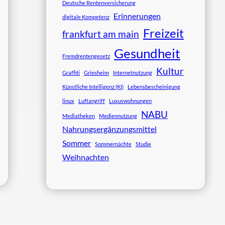
Deutsche Rentenversicherung
Erinnerungen
digitale Kompetenz
Freizeit
frankfurt am main
Gesundheit
Fremdrentengesetz
Kultur
Graffiti
Griesheim
Internetnutzung
Künstliche Intelligenz (KI)
Lebensbescheinigung
linux
Luftangriff
Luxuswohnungen
NABU
Mediatheken
Mediennutzung
Nahrungsergänzungsmittel
Sommer
Sommernächte
Studie
Weihnachten